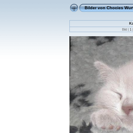
Bilder von Chocies Wur
Ka
Bild |
1