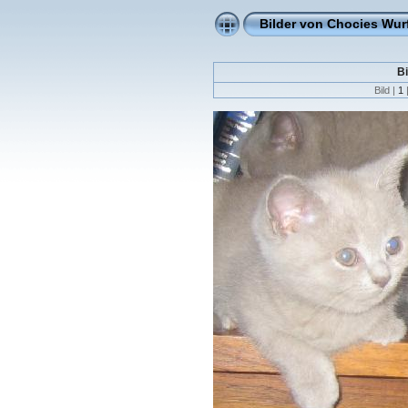
Bilder von Chocies Wur
B
Bild |
1