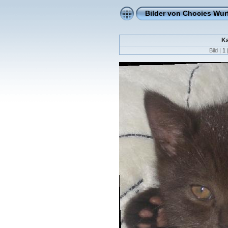
Bilder von Chocies Wur
Ka
Bild |
1